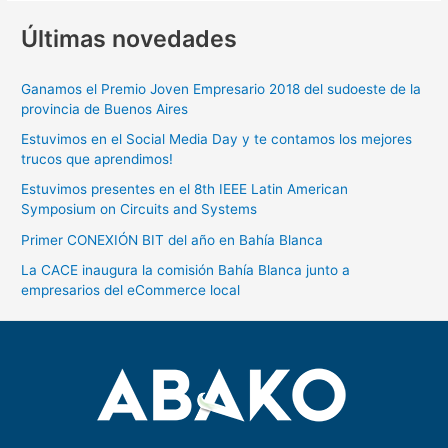
Últimas novedades
Ganamos el Premio Joven Empresario 2018 del sudoeste de la
provincia de Buenos Aires
Estuvimos en el Social Media Day y te contamos los mejores
trucos que aprendimos!
Estuvimos presentes en el 8th IEEE Latin American
Symposium on Circuits and Systems
Primer CONEXIÓN BIT del año en Bahía Blanca
La CACE inaugura la comisión Bahía Blanca junto a
empresarios del eCommerce local