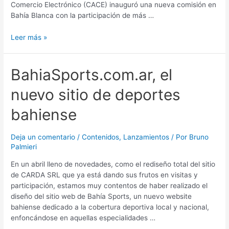
Comercio Electrónico (CACE) inauguró una nueva comisión en
Bahía Blanca con la participación de más …
Leer más »
BahiaSports.com.ar,
BahiaSports.com.ar, el
el
nuevo sitio de deportes
nuevo
sitio
bahiense
de
deportes
bahiense
Deja un comentario
/
Contenidos
,
Lanzamientos
/ Por
Bruno
Palmieri
En un abril lleno de novedades, como el rediseño total del sitio
de CARDA SRL que ya está dando sus frutos en visitas y
participación, estamos muy contentos de haber realizado el
diseño del sitio web de Bahía Sports, un nuevo website
bahiense dedicado a la cobertura deportiva local y nacional,
enfoncándose en aquellas especialidades …