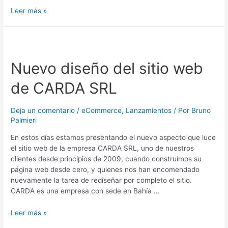
Leer más »
Nuevo
diseño
Nuevo diseño del sitio web
del
sitio
de CARDA SRL
web
de
CARDA
Deja un comentario
/
eCommerce
,
Lanzamientos
/ Por
Bruno
SRL
Palmieri
En estos días estamos presentando el nuevo aspecto que luce
el sitio web de la empresa CARDA SRL, uno de nuestros
clientes desde principios de 2009, cuando construímos su
página web desde cero, y quienes nos han encomendado
nuevamente la tarea de rediseñar por completo el sitio.
CARDA es una empresa con sede en Bahía …
Leer más »