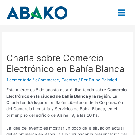
Ir
Navegación
Main
al
de
contenido
entradas
Menu
Charla sobre Comercio
Electrónico en Bahía Blanca
1 comentario
/
eCommerce
,
Eventos
/ Por
Bruno Palmieri
Este miércoles 8 de agosto estaré disertando sobre
Comercio
Electrónico en la ciudad de Bahía Blanca y la región
. La
Charla tendrá lugar en el Salón Libertador de la Corporación
del Comercio Industria y Servicios de Bahía Blanca, en el
primer piso del edificio de Alsina 19, a las 20 hs.
La idea del evento es mostrar un poco de la situación actual
del eCommerce en Bahía, y a la vez hacer la presentación del