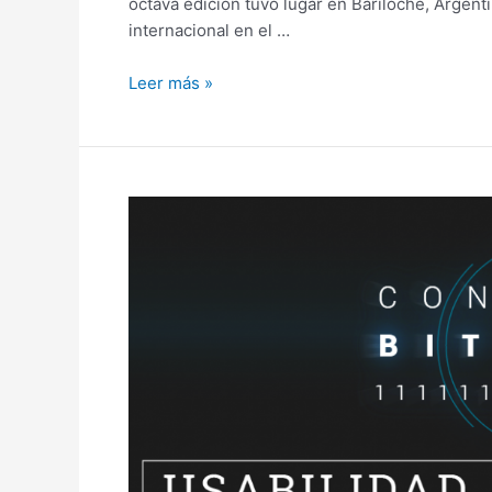
octava edición tuvo lugar en Bariloche, Argent
internacional en el …
Leer más »
Primer
CONEXIÓN
BIT
del
año
en
Bahía
Blanca