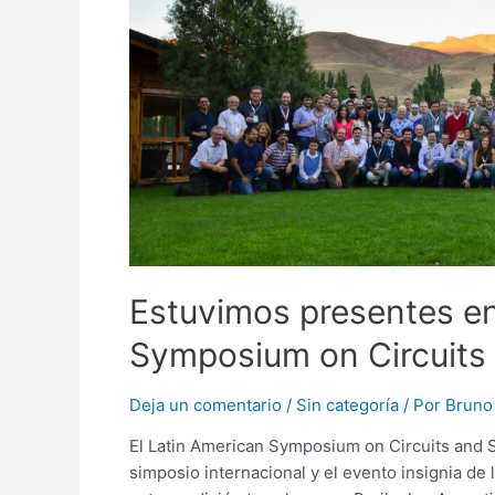
8th
IEEE
Latin
American
Symposium
on
Circuits
and
Systems
Estuvimos presentes en
Symposium on Circuits
Deja un comentario
/
Sin categoría
/ Por
Bruno 
El Latin American Symposium on Circuits and 
simposio internacional y el evento insignia de