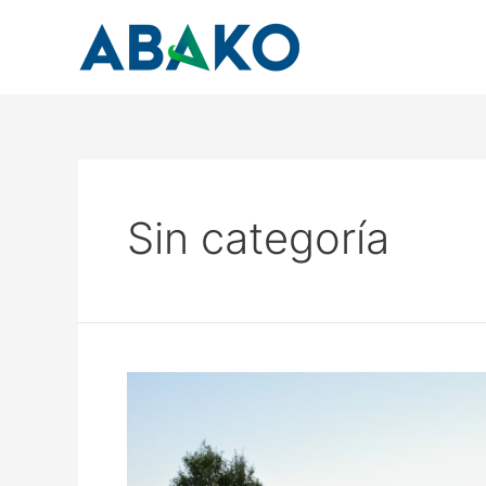
Ir
al
contenido
Sin categoría
Estuvimos
presentes
en
el