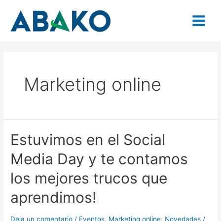
Ir
Navegación
Main
al
de
contenido
entradas
Menu
Marketing online
Estuvimos
Estuvimos en el Social
en
Media Day y te contamos
el
Social
los mejores trucos que
Media
Day
aprendimos!
y
te
contamos
Deja un comentario
/
Eventos
,
Marketing online
,
Novedades
/