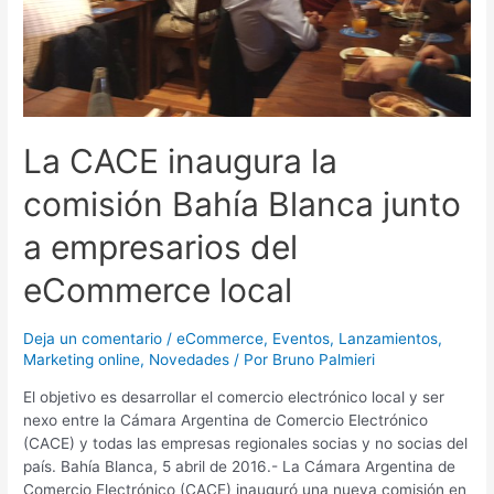
empresarios
del
eCommerce
local
La CACE inaugura la
comisión Bahía Blanca junto
a empresarios del
eCommerce local
Deja un comentario
/
eCommerce
,
Eventos
,
Lanzamientos
,
Marketing online
,
Novedades
/ Por
Bruno Palmieri
El objetivo es desarrollar el comercio electrónico local y ser
nexo entre la Cámara Argentina de Comercio Electrónico
(CACE) y todas las empresas regionales socias y no socias del
país. Bahía Blanca, 5 abril de 2016.- La Cámara Argentina de
Comercio Electrónico (CACE) inauguró una nueva comisión en