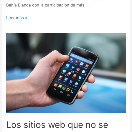
Bahía Blanca con la participación de más …
Leer más »
Los
sitios
web
que
no
se
adaptan
a
dispositivos
móviles
empiezan
a
perder
posicionamiento
Los sitios web que no se