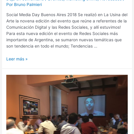
los
Por
Bruno Palmieri
mejores
Social Media Day Buenos Aires 2018 Se realizó en La Usina del
trucos
Arte la novena edición del evento que reúne a referentes de la
que
Comunicación Digital y las Redes Sociales, y allí estuvimos!
aprendimos!
Para esta nueva edición el evento de Redes Sociales más
importante de Argentina, se sumaron nuevas temáticas que
son tendencia en todo el mundo; Tendencias …
Leer más »
La
CACE
inaugura
la
comisión
Bahía
Blanca
junto
a