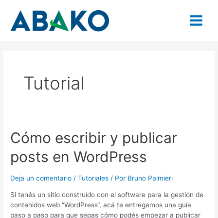
Ir
Main
al
contenido
Menu
Tutorial
Cómo
Cómo escribir y publicar
escribir
posts en WordPress
y
publicar
posts
Deja un comentario
/
Tutoriales
/ Por
Bruno Palmieri
en
WordPress
Si tenés un sitio construído con el software para la gestión de
contenidos web “WordPress“, acá te entregamos una guía
paso a paso para que sepas cómo podés empezar a publicar