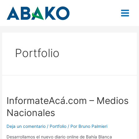
Ir
Navegación
Main
al
de
contenido
entradas
Menu
Portfolio
InformateAcá.com – Medios
Nacionales
Deja un comentario
/
Portfolio
/ Por
Bruno Palmieri
Desarrollamos el nuevo diario online de Bahía Blanca