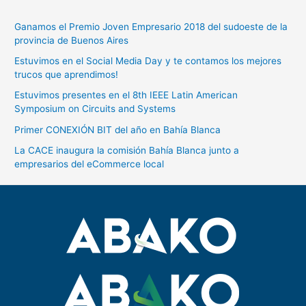
Ganamos el Premio Joven Empresario 2018 del sudoeste de la
provincia de Buenos Aires
Estuvimos en el Social Media Day y te contamos los mejores
trucos que aprendimos!
Estuvimos presentes en el 8th IEEE Latin American
Symposium on Circuits and Systems
Primer CONEXIÓN BIT del año en Bahía Blanca
La CACE inaugura la comisión Bahía Blanca junto a
empresarios del eCommerce local